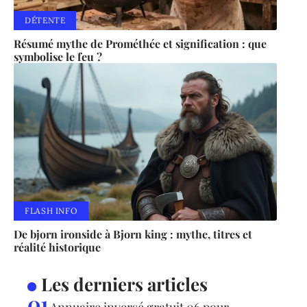
DÉTENTE
Résumé mythe de Prométhée et signification : que
symbolise le feu ?
FLASH INFO
De bjorn ironside à Bjorn king : mythe, titres et
réalité historique
Les derniers articles
Annuaire inversé gratuit 06 pour