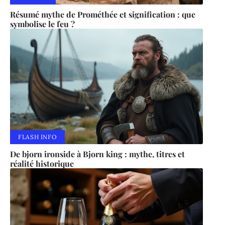
Résumé mythe de Prométhée et signification : que
symbolise le feu ?
FLASH INFO
De bjorn ironside à Bjorn king : mythe, titres et
réalité historique