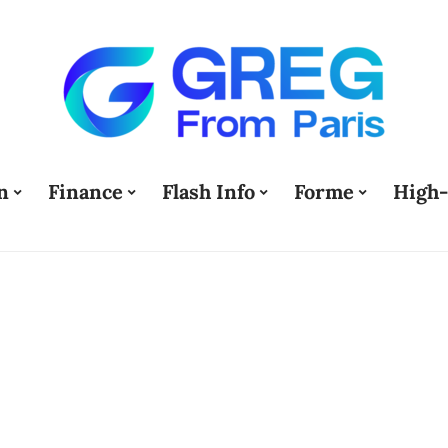
n
Finance
Flash Info
Forme
High-