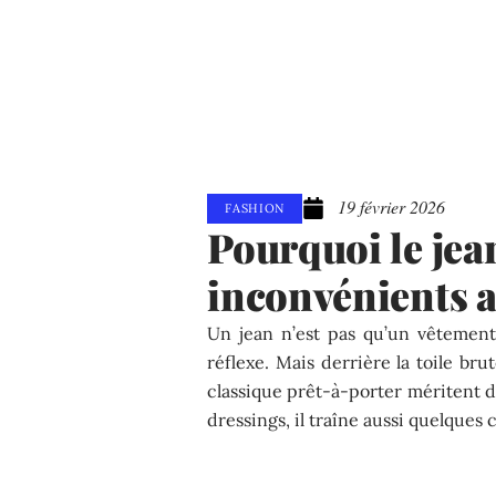
19 février 2026
FASHION
Pourquoi le jea
inconvénients 
Un jean n’est pas qu’un vêtement
réflexe. Mais derrière la toile br
classique prêt-à-porter méritent d’
dressings, il traîne aussi quelques 