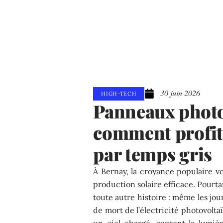
30 juin 2026
HIGH-TECH
Panneaux photo
comment profit
par temps gris
À Bernay, la croyance populaire vo
production solaire efficace. Pourta
toute autre histoire : même les jou
de mort de l’électricité photovolta
un ciel chargé, captent la lumiè