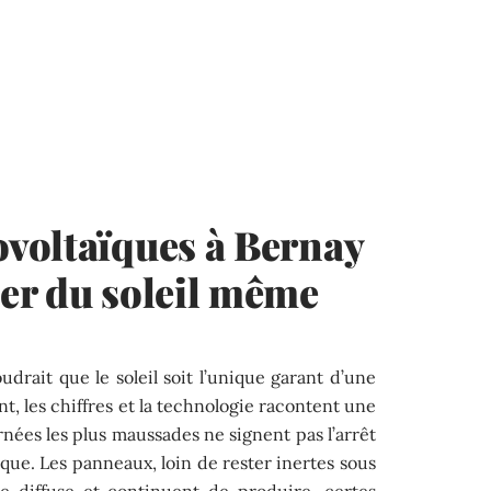
voltaïques à Bernay
er du soleil même
udrait que le soleil soit l’unique garant d’une
nt, les chiffres et la technologie racontent une
rnées les plus maussades ne signent pas l’arrêt
ïque. Les panneaux, loin de rester inertes sous
re diffuse et continuent de produire, certes