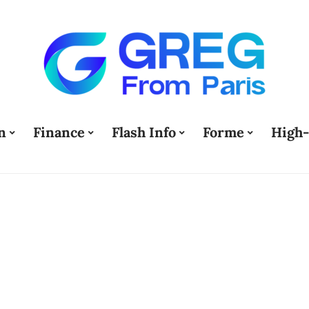
n
Finance
Flash Info
Forme
High-