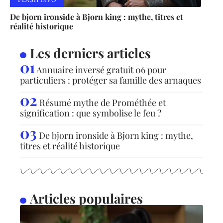
De bjorn ironside à Bjorn king : mythe, titres et
réalité historique
Les derniers articles
Annuaire inversé gratuit 06 pour
particuliers : protéger sa famille des arnaques
Résumé mythe de Prométhée et
signification : que symbolise le feu ?
De bjorn ironside à Bjorn king : mythe,
titres et réalité historique
Articles populaires