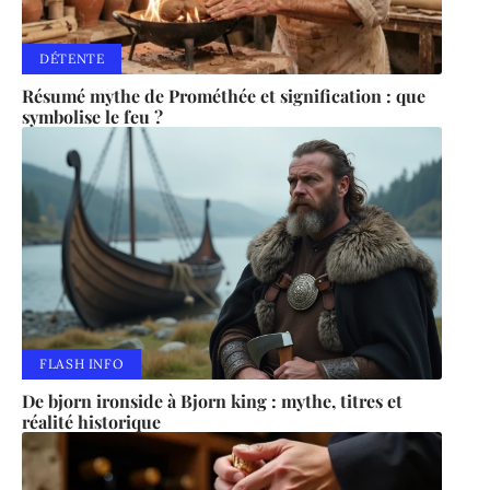
DÉTENTE
Résumé mythe de Prométhée et signification : que
symbolise le feu ?
FLASH INFO
De bjorn ironside à Bjorn king : mythe, titres et
réalité historique