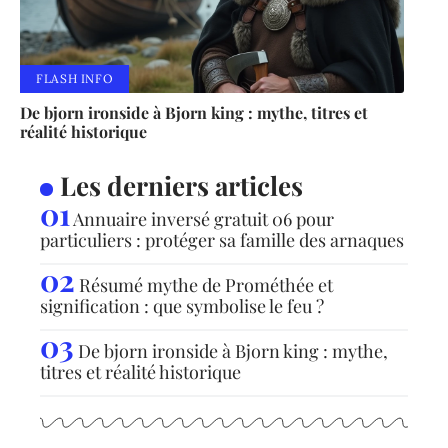
FLASH INFO
De bjorn ironside à Bjorn king : mythe, titres et
réalité historique
Les derniers articles
Annuaire inversé gratuit 06 pour
particuliers : protéger sa famille des arnaques
Résumé mythe de Prométhée et
signification : que symbolise le feu ?
De bjorn ironside à Bjorn king : mythe,
titres et réalité historique