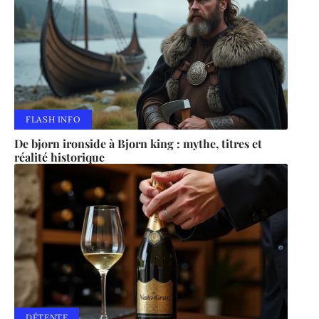
FLASH INFO
De bjorn ironside à Bjorn king : mythe, titres et
réalité historique
DÉTENTE