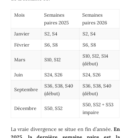
Mois
Semaines
Semaines
paires 2025
paires 2026
Janvier
S2, S4
S2, S4
Février
S6, S8
S6, S8
S10, S12, S14
Mars
S10, S12
(début)
Juin
S24, S26
S24, S26
S36, S38, S40
S36, S38, S40
Septembre
(début)
(début)
S50, S52 + S53
Décembre
S50, S52
impaire
La vraie divergence se situe en fin d’année.
En
2025, la dernière semaine paire est la