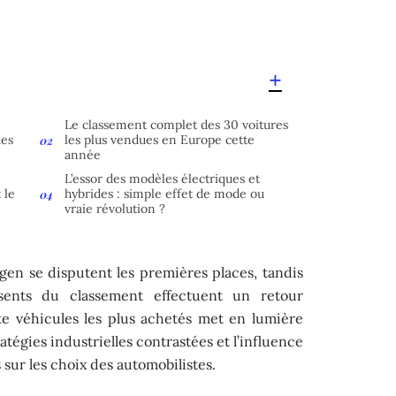
Le classement complet des 30 voitures
des
les plus vendues en Europe cette
année
L’essor des modèles électriques et
 le
hybrides : simple effet de mode ou
vraie révolution ?
gen se disputent les premières places, tandis
ents du classement effectuent un retour
te véhicules les plus achetés met en lumière
atégies industrielles contrastées et l’influence
 sur les choix des automobilistes.