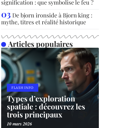
signification : que symbolise le feu ?
De bjorn ironside à Bjorn king :
mythe, titres et réalité historique
Articles populaires
FLASH INFO
Types d’exploration
spatiale : découvrez les
trois principaux
10 mars 2026