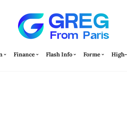
n
Finance
Flash Info
Forme
High-