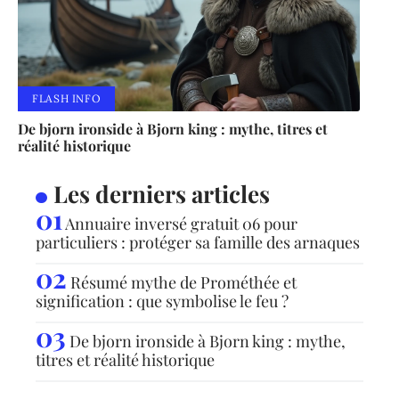
FLASH INFO
De bjorn ironside à Bjorn king : mythe, titres et
réalité historique
Les derniers articles
Annuaire inversé gratuit 06 pour
particuliers : protéger sa famille des arnaques
Résumé mythe de Prométhée et
signification : que symbolise le feu ?
De bjorn ironside à Bjorn king : mythe,
titres et réalité historique