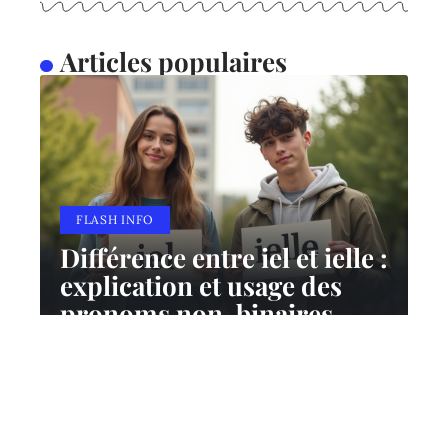
Articles populaires
FLASH INFO
Différence entre iel et ielle :
explication et usage des
pronoms non-binaires
10 mars 2026