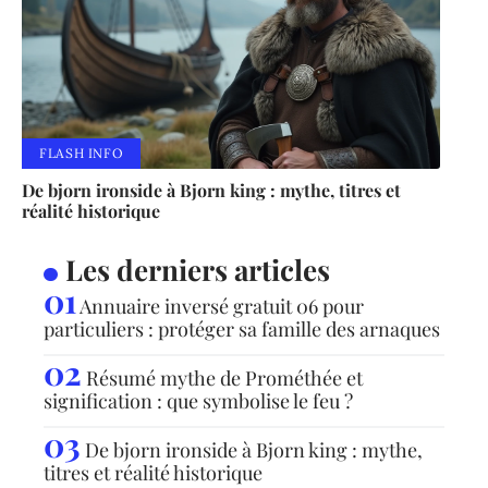
FLASH INFO
De bjorn ironside à Bjorn king : mythe, titres et
réalité historique
Les derniers articles
Annuaire inversé gratuit 06 pour
particuliers : protéger sa famille des arnaques
Résumé mythe de Prométhée et
signification : que symbolise le feu ?
De bjorn ironside à Bjorn king : mythe,
titres et réalité historique