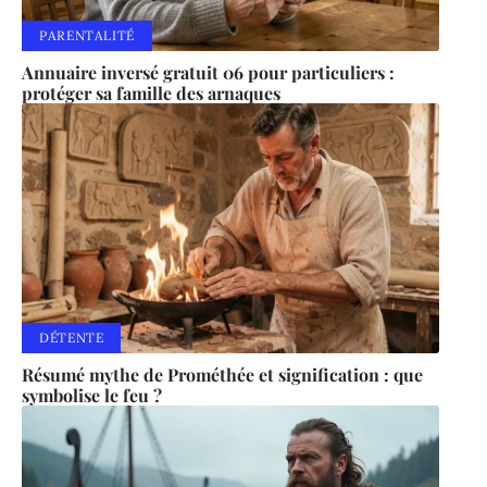
PARENTALITÉ
Annuaire inversé gratuit 06 pour particuliers :
protéger sa famille des arnaques
DÉTENTE
Résumé mythe de Prométhée et signification : que
symbolise le feu ?