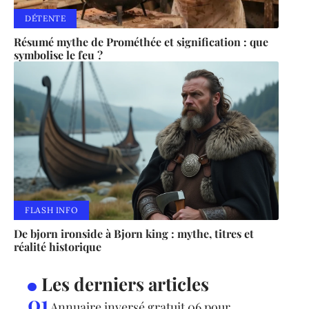
DÉTENTE
Résumé mythe de Prométhée et signification : que
symbolise le feu ?
FLASH INFO
De bjorn ironside à Bjorn king : mythe, titres et
réalité historique
Les derniers articles
Annuaire inversé gratuit 06 pour