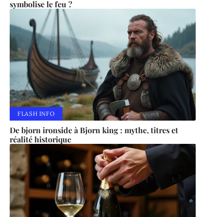
symbolise le feu ?
FLASH INFO
De bjorn ironside à Bjorn king : mythe, titres et
réalité historique