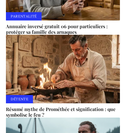
PARENTALITÉ
Annuaire inversé gratuit 06 pour particuliers :
protéger sa famille des arnaques
DÉTENTE
Résumé mythe de Prométhée et signification : que
symbolise le feu ?