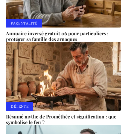
PARENTALITÉ
Annuaire inversé gratuit 06 pour particuliers :
protéger sa famille des arnaques
DÉTENTE
Résumé mythe de Prométhée et signification : que
symbolise le feu ?