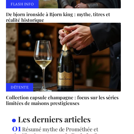
FLASH INFO
De bjorn ironside à Bjorn king : mythe, titres et
réalité historique
DÉTENTE
Collection capsule champagne : focus sur les séries
limitées de maisons prestigieuses
Les derniers articles
Résumé mythe de Prométhée et